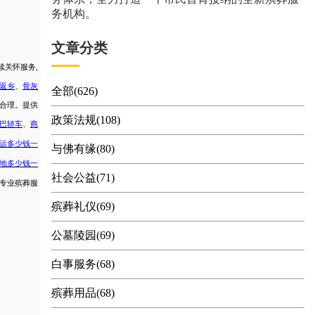
务机构。
文章分类
续关怀服务
,
返乡
、
骨灰
全部(626)
合理
。
提供
政策法规(108)
巴轿车
、
商
转运多少钱一
与佛有缘(80)
地多少钱一
社会公益(71)
年专业殡葬服
殡葬礼仪(69)
公墓陵园(69)
白事服务(68)
殡葬用品(68)