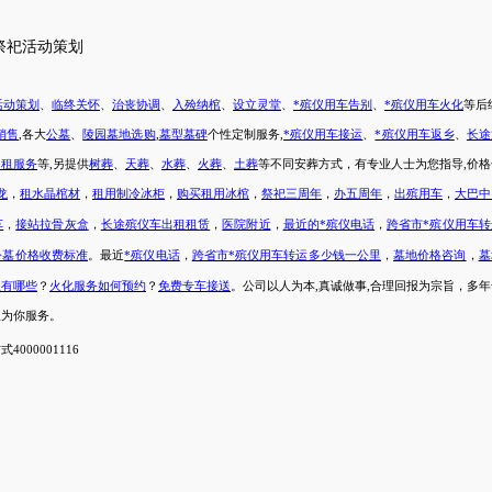
祭祀活动策划
活动策划
、
临终关怀
、
治丧协调
、
入殓纳棺
、
设立灵堂
、
*殡仪用车告别
、
*殡仪用车火化
等后
销售
,各大
公墓
、
陵园墓地选购
,
墓型墓碑
个性定制服务
,
*殡仪用车接运
、
*殡仪用车返乡
、
长途
出租服务
等
,另提供
树葬
、
天葬
、
水葬
、
火葬
、
土葬
等不同安葬方式，有专业人士为您指导,价格
龙
，
租水晶棺材
，
租用制冷冰柜
，
购买租用冰棺
，
祭祀三周年
，
办五周年
，
出殡用车
，
大巴中
车
，
接站拉骨灰盒
，
长途殡仪车出租租赁
，
医院附近
，
最近的*殡仪电话
，
跨省市*殡仪用车
公墓价格收费标准
。
最近
*殡仪电话
，
跨省市*殡仪用车转运多少钱一公里
，
墓地价格咨询
，
墓
程有哪些
？
火化服务如何预约
？
免费专车接送
。公司以人为本
,真诚做事,合理回报为宗旨，多
队为你服务。
000001116