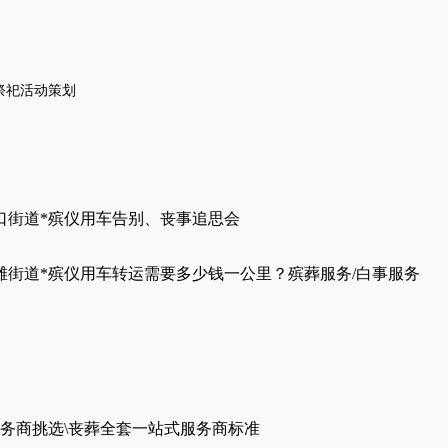
祭祀活动策划
口街道*殡仪用车告别、丧事追思会
滩街道*殡仪用车转运需要多少钱一公里？殡葬服务/白事服务
务商挑选\丧葬全套一站式服务商标准