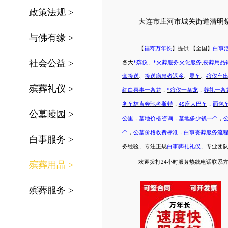
政策法规
>
大连市庄河市
城关街道
清明
与佛有缘
>
【
福寿万年长
】提供
:【全国】
白事
社会公益
>
各大
*殡仪
、
*火葬服务火化服务
,
丧葬用品
盒接送
、
接送病患者返乡
、
灵车
、
殡仪车
殡葬礼仪
>
红白喜事一条龙
，
*殡仪一条龙
，
葬礼一条
务车林肯奔驰考斯特
，
座大巴车
，
面包
45
公墓陵园
>
公里
，
墓地价格咨询
，
墓地多少钱一个
，
个
，
公墓价格收费标准
，
白事丧葬服务流
白事服务
>
务经验、专注正规
白事葬礼礼仪
、专业团
欢迎拨打
24小时服务热线电话联系方式4
殡葬用品
>
殡葬服务
>