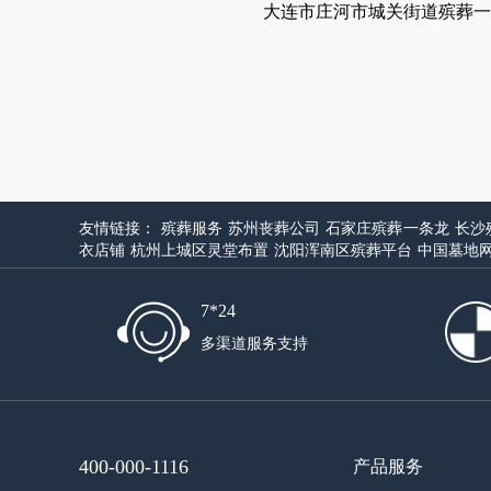
大连市庄河市城关街道殡葬一
友情链接：
殡葬服务
苏州丧葬公司
石家庄殡葬一条龙
长沙
衣店铺
杭州上城区灵堂布置
沈阳浑南区殡葬平台
中国墓地
7*24
多渠道服务支持
400-000-1116
产品服务