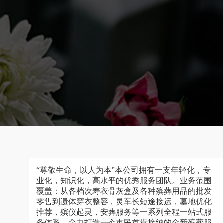
“尊敬生命，以人为本”本公司拥有一支年轻化，专
业化，知识化，高水平的优秀服务团队。业务范围
覆盖：从各档次寿衣骨灰盒及各种殡葬用品的批发
零售到遗体穿衣整容，灵车长短途接运，墓地优化
推荐，殡仪起灵，安葬服务等一系列全程一站式服
务体系，全力打造一个市民首肯接纳的全新殡葬服