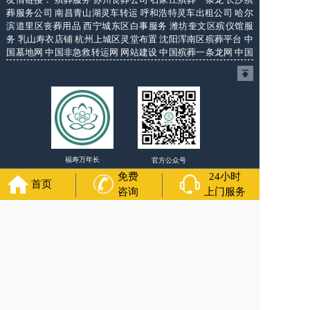
葬服务公司
南昌青山湖灵车转运
呼和浩特灵车出租公司
哈尔
滨道里区丧葬用品
西宁城东区白事服务
潍坊奎文区殡仪馆服
务
乳山寿衣店铺
杭州上城区灵堂布置
沈阳浑南区殡葬平台
中
国墓地网
中国非急救转运网
网站建设
中国殡葬一条龙网
中国
救护车网
葬花店
葬花服务网
福寿万年长
官方公众号
免费
24小时
首页
咨询
上门服务
400-000-1116
各城市均有服务人员上门服务
24小时上门服务
Copyright 2024 大连福寿万年长 All Rights Reserved.全站内容
均为咨询服务，遗体转运接送业务须联系当地殡仪馆咨询.
备案号：辽ICP备2024037147号-5
网站建设
：
上往建站