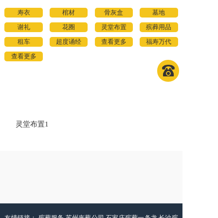
寿衣
棺材
骨灰盒
墓地
谢礼
花圈
灵堂布置
殡葬用品
租车
超度诵经
查看更多
福寿万代
查看更多
灵堂布置1
友情链接：
殡葬服务
苏州丧葬公司
石家庄殡葬一条龙
长沙殡