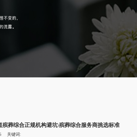
道殡葬综合正规机构避坑\殡葬综合服务商挑选标准
6
关键词: