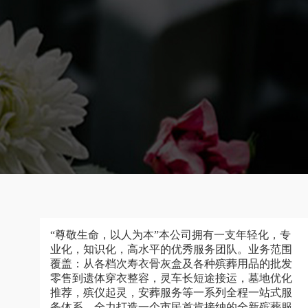
“尊敬生命，以人为本”本公司拥有一支年轻化，专
业化，知识化，高水平的优秀服务团队。业务范围
覆盖：从各档次寿衣骨灰盒及各种殡葬用品的批发
零售到遗体穿衣整容，灵车长短途接运，墓地优化
推荐，殡仪起灵，安葬服务等一系列全程一站式服
务体系，全力打造一个市民首肯接纳的全新殡葬服