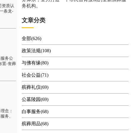
务机构。
司资质认
一条龙-
文章分类
全部(626)
政策法规(108)
葬服务公
与佛有缘(80)
置-丧葬
社会公益(71)
殡葬礼仪(69)
公墓陵园(69)
务理念：
白事服务(68)
葬服务、
殡葬用品(68)