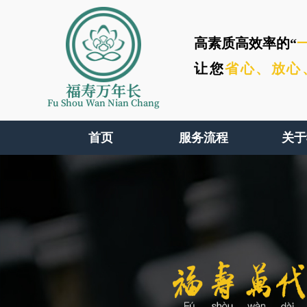
高素质高效率的“
让您
省心、
放心
福寿万年长
Fu Shou Wan Nian Chang
首页
服务流程
关于