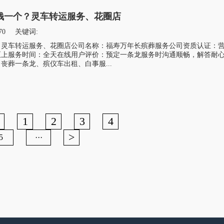
钱一个？灵车转运服务、花圈店
70
关键词:
？灵车转运服务、花圈店公司名称：福寿万年长殡葬服务公司资质认证：
至上服务时间：全天在线用户评价：预定一条龙服务时沟通顺畅，解答耐
丧葬一条龙、殡仪车出租、白事服...
1
2
3
4
>
5
···