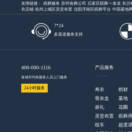
友情链接：
殡葬服务
苏州丧葬公司
石家庄殡葬一条龙
长沙
衣店铺
杭州上城区灵堂布置
沈阳浑南区殡葬平台
中国墓地
7*24
多渠道服务支持
400-000-1116
产品服务
——
各城市均有服务人员上门服务
24小时服务
寿衣
棺材
骨灰盒
墓地
谢礼
花圈
灵堂布置
殡葬
租车
超度