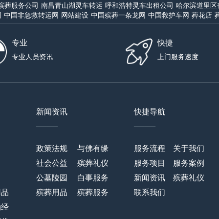
殡葬服务公司
南昌青山湖灵车转运
呼和浩特灵车出租公司
哈尔滨道里区
网
中国非急救转运网
网站建设
中国殡葬一条龙网
中国救护车网
葬花店
专业
快捷
专业人员资讯
上门服务速度
新闻资讯
快捷导航
——
——
政策法规
与佛有缘
服务流程
关于我们
社会公益
殡葬礼仪
服务项目
服务案例
公墓陵园
白事服务
新闻资讯
殡葬礼仪
用品
殡葬用品
殡葬服务
联系我们
诵经