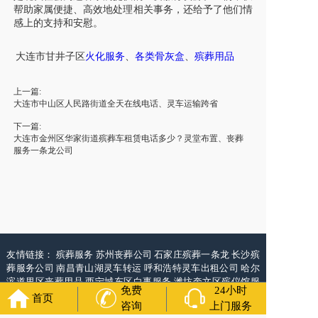
帮助家属便捷、高效地处理相关事务，还给予了他们情
感上的支持和安慰。
大连市
甘井子区
火
化服务
、
各类骨灰盒
、
殡葬用品
上一篇:
大连市中山区人民路街道全天在线电话、灵车运输跨省
下一篇:
大连市金州区华家街道殡葬车租赁电话多少？灵堂布置、丧葬
服务一条龙公司
友情链接：
殡葬服务
苏州丧葬公司
石家庄殡葬一条龙
长沙殡
葬服务公司
南昌青山湖灵车转运
呼和浩特灵车出租公司
哈尔
滨道里区丧葬用品
西宁城东区白事服务
潍坊奎文区殡仪馆服
免费
24小时
务
乳山寿衣店铺
杭州上城区灵堂布置
沈阳浑南区殡葬平台
中
首页
咨询
上门服务
国墓地网
中国非急救转运网
网站建设
中国殡葬一条龙网
中国