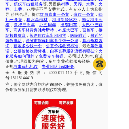
车
、
殡仪车出租服务
等
,另提供
树葬
、
天葬
、
水葬
、
火
葬
、
土葬
、花葬等不同安葬方式，有专业人士为您指
导
,价格合理。提供
红白喜事一条龙
，
殡仪一条龙
，
葬
礼一条龙
，
租水晶棺材
，
租用制冷冰柜
，
购买租用冰
棺
，
祭祀三周年
，
办五周年
，
出殡用车
，
大巴中巴轿
车
、
商务车林肯奔驰考斯特
，
座大巴车
，
面包车
，
接
45
站拉骨灰盒
，
长途殡仪车出租租赁
，
医院附近
，
最近的
殡仪电话
，
跨省市殡葬用车多少钱一公里
，
墓地价格咨
询
，
墓地多少钱一个
，
公墓价格收费标准
。最近
殡仪电
话
，
公墓价格收费标准
，
白事丧葬服务流程有哪些
？
火
化服务如何预约
？
免费专车接送
。公司以人为本
,真诚
做事,合理回报为宗旨，多年专业殡葬服务经验、专注
正规
白事葬礼礼仪
、
专业团队为你服务
。
全天服务热线
：
4000-011-110
手机微信同
号
:18118144419
注；
整个网站内容均为咨询服务，并提供免费咨询，殡
仪馆服务项目需要联系殡仪馆办理
。