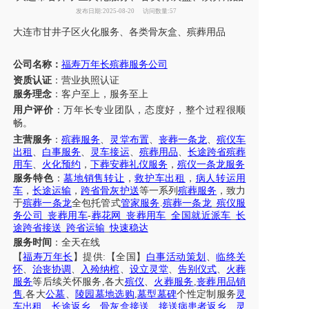
发布日期:2025-08-20
访问数量:57
大连市
甘井子区
火
化服务、
各类骨灰盒
、
殡葬用品
公司名称：
福寿万年长殡葬服务公司
资质认证
：营业执照认证
服务理念
：客户至上，服务至上
用户评价
：
万年长
专业团队，态度好，整个过程很顺
畅。
主营服务
：
殡葬服务
、
灵堂布置
、
丧葬一条龙
、
殡仪车
出租
、
白事服务
、
灵车接运
、
殡葬用品
、
长途跨省殡葬
用车
、
火化预约
，
下葬安葬礼仪服务
，
殡仪一条龙服务
服务特色
：
墓地销售转让
，
救护车出租
，
病人转运用
车
，
长途运输
，
跨省骨灰护送
等一系列
殡葬服务
，致力
于
殡葬一条龙
全包托管式
管家服务
.
殡葬一条龙
_
殡仪服
务公司
_
丧葬用车
-
葬花网
_
丧葬用车
_
全国就近派车
_
长
途跨省接送
_
跨省运输
_
快速稳达
服务时间
：全天在线
【
福寿万年长
】提供
:【全国】
白事活动策划
、
临终关
怀
、
治丧协调
、
入殓纳棺
、
设立灵堂
、
告别仪式
、
火葬
服务
等后续关怀服务
,各大
殡仪
、
火葬服务
,
丧葬用品销
售
,各大
公墓
、
陵园墓地选购
,
墓型墓碑
个性定制服务
灵
车出租
、
长途返乡
、
骨灰盒接送
、
接送病患者返乡
、
灵