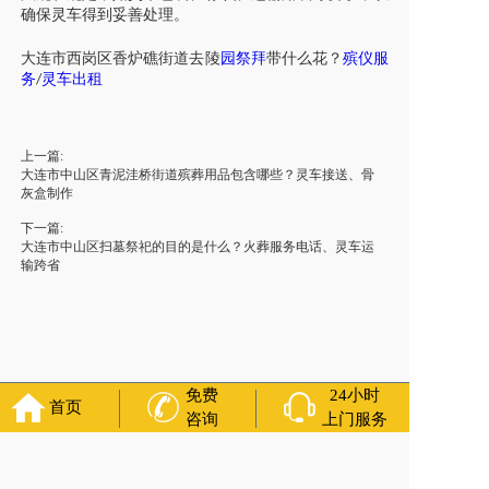
确保
灵车
得到妥善处理。
大连市
西岗区香炉礁街道
去陵
园祭拜
带什么花
？
殡仪
服
务
灵车
出租
/
上一篇:
大连市中山区青泥洼桥街道殡葬用品包含哪些？灵车接送、骨
灰盒制作
下一篇:
大连市中山区扫墓祭祀的目的是什么？火葬服务电话、灵车运
输跨省
免费
24小时
首页
咨询
上门服务
友情链接：
殡葬服务
苏州丧葬公司
石家庄殡葬一条龙
长沙殡
葬服务公司
南昌青山湖灵车转运
呼和浩特灵车出租公司
哈尔
滨道里区丧葬用品
西宁城东区白事服务
潍坊奎文区殡仪馆服
务
乳山寿衣店铺
杭州上城区灵堂布置
沈阳浑南区殡葬平台
中