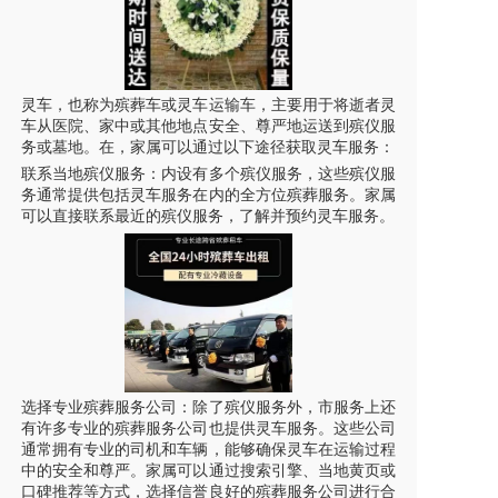
灵车，也称为殡葬车或
灵车
运输车，主要用于将逝者
灵
车
从医院、家中或其他地点安全、尊严地运送到殡仪
服
务
或墓地。在，家属可以通过以下途径获取灵车服务：
联系当地殡仪
服务
：内设有多个殡仪
服务
，这些殡仪
服
务
通常提供包括灵车服务在内的全方位殡葬服务。家属
可以直接联系最近的殡仪
服务
，了解并预约灵车服务。
选择专业殡葬服务公司：除了殡仪
服务
外，市
服务
上还
有许多专业的殡葬服务公司也提供灵车服务。这些公司
通常拥有专业的司机和车辆，能够确保
灵车
在运输过程
中的安全和尊严。家属可以通过搜索引擎、当地黄页或
口碑推荐等方式，选择信誉良好的殡葬服务公司进行合