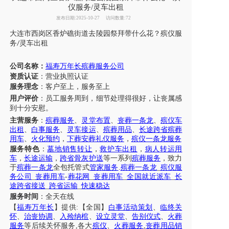
仪服务/灵车出租
发布日期:2025-10-27
访问数量:72
大连市
西岗区香炉礁街道
去陵园祭拜带什么花
？
殡仪
服
务
灵车
出租
/
公司名称：
福寿万年长殡葬服务公司
资质认证
：营业执照认证
服务理念
：客户至上，服务至上
用户评价
：
员工
服务周到，细节处理得很好，让
丧属
感
到十分安慰。
主营服务
：
殡葬服务
、
灵堂布置
、
丧葬一条龙
、
殡仪车
出租
、
白事服务
、
灵车接运
、
殡葬用品
、
长途跨省殡葬
用车
、
火化预约
，
下葬安葬礼仪服务
，
殡仪一条龙服务
服务特色
：
墓地销售转让
，
救护车出租
，
病人转运用
车
，
长途运输
，
跨省骨灰护送
等一系列
殡葬服务
，致力
于
殡葬一条龙
全包托管式
管家服务
.
殡葬一条龙
_
殡仪服
务公司
_
丧葬用车
-
葬花网
_
丧葬用车
_
全国就近派车
_
长
途跨省接送
_
跨省运输
_
快速稳达
服务时间
：全天在线
【
福寿万年长
】提供
:【全国】
白事活动策划
、
临终关
怀
、
治丧协调
、
入殓纳棺
、
设立灵堂
、
告别仪式
、
火葬
服务
等后续关怀服务
,各大
殡仪
、
火葬服务
,
丧葬用品销