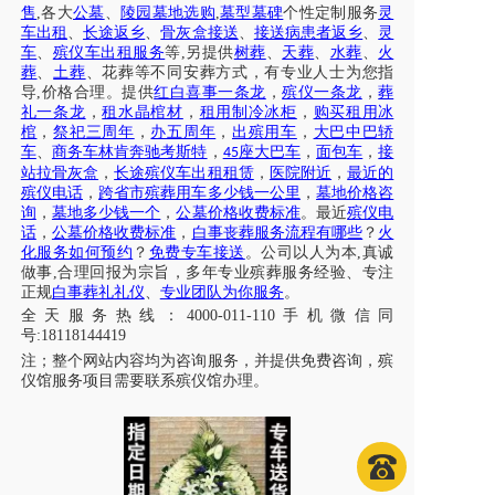
售
,各大
公墓
、
陵园墓地选购
,
墓型墓碑
个性定制服务
灵
车出租
、
长途返乡
、
骨灰盒接送
、
接送病患者返乡
、
灵
车
、
殡仪车出租服务
等
,另提供
树葬
、
天葬
、
水葬
、
火
葬
、
土葬
、花葬等不同安葬方式，有专业人士为您指
导
,价格合理。提供
红白喜事一条龙
，
殡仪一条龙
，
葬
礼一条龙
，
租水晶棺材
，
租用制冷冰柜
，
购买租用冰
棺
，
祭祀三周年
，
办五周年
，
出殡用车
，
大巴中巴轿
车
、
商务车林肯奔驰考斯特
，
座大巴车
，
面包车
，
接
45
站拉骨灰盒
，
长途殡仪车出租租赁
，
医院附近
，
最近的
殡仪电话
，
跨省市殡葬用车多少钱一公里
，
墓地价格咨
询
，
墓地多少钱一个
，
公墓价格收费标准
。最近
殡仪电
话
，
公墓价格收费标准
，
白事丧葬服务流程有哪些
？
火
化服务如何预约
？
免费专车接送
。公司以人为本
,真诚
做事,合理回报为宗旨，多年专业殡葬服务经验、专注
正规
白事葬礼礼仪
、
专业团队为你服务
。
全天服务热线
：
4000-011-110
手机微信同
号
:18118144419
注；
整个网站内容均为咨询服务，并提供免费咨询，殡
仪馆服务项目需要联系殡仪馆办理
。