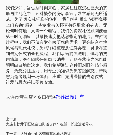
我们深知，当告别时刻来临，家属往往沉浸在巨大的悲
痛与忙乱之中，面对繁杂的身后事宜，常常感到无所适
从。为了切实减轻您的负担，我们特别推出
殡葬免费
“
上门咨询
服务，将专业与关怀直接送到您的身边。无
”
论何时何地，只需一个电话，我们的资深礼仪顾问便会
第一时间响应，以最快速度抵达您指定的地点。在咨询
过程中，我们不仅会耐心倾听您的需求，更会结合本地
风俗与现代礼仪，为您详细梳理从证件办理、灵堂布置
到告别仪式的全套流程。我们承诺提供透明、详尽的费
用清单，绝不隐瞒任何隐形消费，让您在悲伤之际也能
明明白白地做决定。我们希望通过这种面对面的贴心服
务，为您分担压力，用专业的知识为您答疑解惑，帮助
您为逝者规划一场体面、庄重且充满温情的告别仪式，
让爱与思念得以妥善安放。
殡葬出殡用车
大连
市
普兰店
区
皮口街道
上一篇:
大连市甘井子区椒金山街道丧葬车租赁、长途运送骨灰
下一篇:
大连市中山区殡葬墓地价格咨询