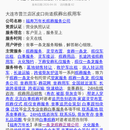
发布日期:2026-04-16
访问数量:62
殡葬出殡用车
大连
市
普兰店
区
皮口街道
公司名称：
福寿万年长殡葬服务公司
资质认证
：营业执照认证
服务理念
：客户至上，服务至上
服务时间
：全天在线
用户评价
：丧事一条龙服务
顺畅，解答耐心细致。
主营服务
：
殡葬服务
、
灵堂布置
、
丧葬一条龙
、
殡仪车
出租
、
白事服务
、
灵车接运
、
殡葬用品
、
长途跨省殡葬
用车
、
火化预约
，
下葬安葬礼仪服务
，
殡仪一条龙服务
服务特色
：
墓地销售转让
，
救护车出租
，
病人转运用
车
，
长途运输
，
跨省骨灰护送
等一系列
殡葬服务
，致力
于
殡葬一条龙
全包托管式
管家服务
.
殡葬一条龙
_
殡仪服
务公司
_
丧葬用车
-
葬花网
_
丧葬用车
_
全国就近派车
_
长
24H
途跨省接送
_
跨省运输
_
快速稳达
、
丧事葬礼
、
在线
,
,
,
咨询
、
殡葬
用品销售
（
寿衣
被面
骨灰盒
等）
帮老人穿
,
,
,
寿衣
北京白事殡葬
对逝者
追思告别咨询
家庭灵堂布置
,
,
,
殡葬仪式
殡仪丧葬服务
丧事追思会策划
白事跟拍录
,
,
,
像
迁坟
等
全天
专业丧葬白事服务
各项手续
联系墓地
联
24H
,
,
,
系丧事葬礼
、
在线咨询车
联系乐队
骨灰寄存
丧事
,
.
礼品花圈
专业主持
白事殡葬
对逝者追思告别等
【
福寿万年长
】
承接
一条龙殡葬正规公司
、
火化服务
、