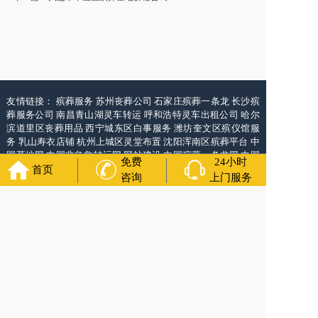
友情链接：
殡葬服务
苏州丧葬公司
石家庄殡葬一条龙
长沙殡
葬服务公司
南昌青山湖灵车转运
呼和浩特灵车出租公司
哈尔
滨道里区丧葬用品
西宁城东区白事服务
潍坊奎文区殡仪馆服
务
乳山寿衣店铺
杭州上城区灵堂布置
沈阳浑南区殡葬平台
中
国墓地网
中国非急救转运网
网站建设
中国殡葬一条龙网
中国
免费
24小时
救护车网
葬花店
葬花服务网
首页
咨询
上门服务
福寿万年长
官方公众号
400-000-1116