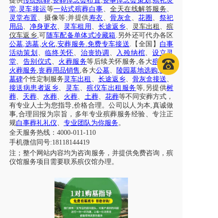
,
,
,
提供
传统殡葬
丧葬悼念会布置
丧事悼念会策划
殡礼灵
,
堂
灵车接运
等
一站式殡葬白事
、
全天在线解答服务
、
;
灵堂布置
、摄像等
并提供
寿衣
、
骨灰盒
、
花圈
、
祭祀
用品
、
净身更衣
、
灵车租用
、
长途返乡
、
灵车出租
、
殡
,
.
仪车
返乡
可
随车配备单体式冷藏箱
另外还可代办各区
,
,
,
.
.
公墓
选墓
火化
安葬服务
免费专车接送
【全国】
白事
活动策划
、
临终关怀
、
治丧协调
、
入殓纳棺
、
设立灵
堂
、
告别仪式
、
火葬服务
等后续关怀服务
,各大
殡仪
、
火葬服务
,
丧葬用品销售
,各大
公墓
、
陵园墓地选购
,
墓型
墓碑
个性定制服务
灵车出租
、
长途返乡
、
骨灰盒接送
、
接送病患者返乡
、
灵车
、
殡仪车出租服务
等
,另提供
树
葬
、
天葬
、
水葬
、
火葬
、
土葬
、
花葬
等不同安葬方式，
有专业人士为您指导,价格合理。公司以人为本,真诚做
事,合理回报为宗旨，多年专业殡葬服务经验、专注正
规
白事葬礼礼仪
、
专业团队为你服务
。
全天服务热线：
4000-011-110
手机微信同号
:18118144419
注；整个网站内容均为咨询服务，并提供免费咨询，殡
仪馆服务项目需要联系殡仪馆办理。